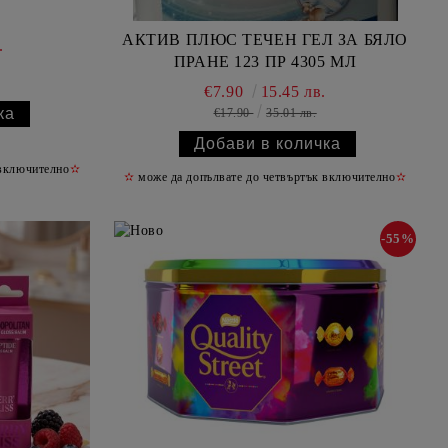
АКТИВ ПЛЮС ТЕЧЕН ГЕЛ ЗА БЯЛО
.
ПРАНЕ 123 ПР 4305 МЛ
€7.90
15.45 лв.
€17.90
35.01 лв.
 включително
✫
✫
може да допълвате до четвъртък включително
✫
-55%