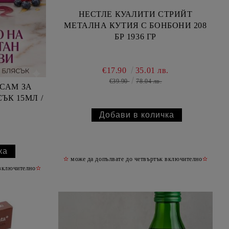
НЕСТЛЕ КУАЛИТИ СТРИЙТ
МЕТАЛНА КУТИЯ С БОНБОНИ 208
БР 1936 ГР
€17.90
35.01 лв.
€39.90
78.04 лв.
САМ ЗА
ЪК 15МЛ /
✫
може да допълвате до четвъртък включително
✫
 включително
✫