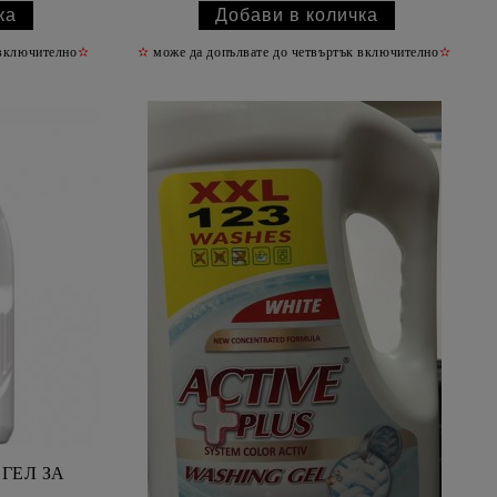
 включително
✫
✫
може да допълвате до четвъртък включително
✫
ГЕЛ ЗА