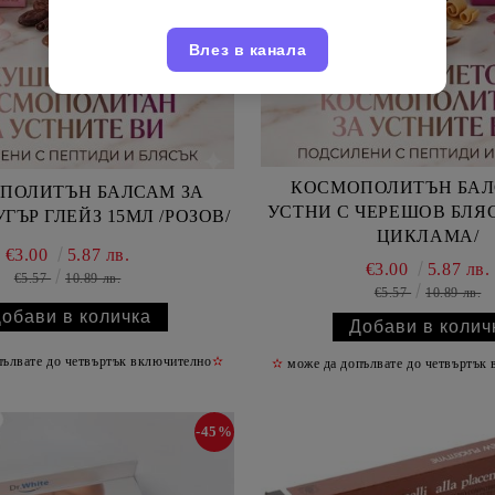
Влез в канала
КОСМОПОЛИТЪН БАЛ
ПОЛИТЪН БАЛСАМ ЗА
УСТНИ С ЧЕРЕШОВ БЛЯС
ГЪР ГЛЕЙЗ 15МЛ /РОЗОВ/
ЦИКЛАМА/
€3.00
5.87 лв.
€3.00
5.87 лв.
€5.57
10.89 лв.
€5.57
10.89 лв.
ълвате до четвъртък включително
✫
✫
може да допълвате до четвъртък
-45%