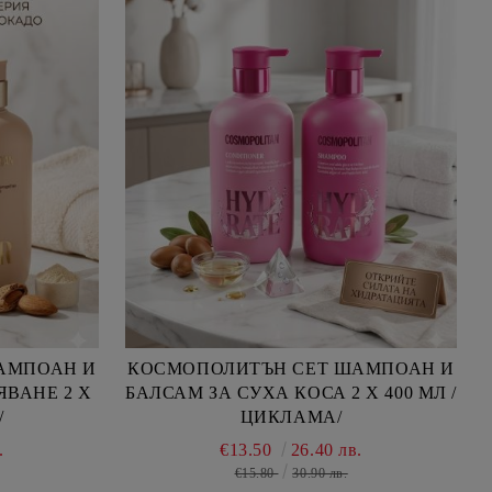
АМПОАН И
КОСМОПОЛИТЪН СЕТ ШАМПОАН И
ЯВАНЕ 2 Х
БАЛСАМ ЗА СУХА КОСА 2 Х 400 МЛ /
/
ЦИКЛАМА/
.
€13.50
26.40 лв.
€15.80
30.90 лв.