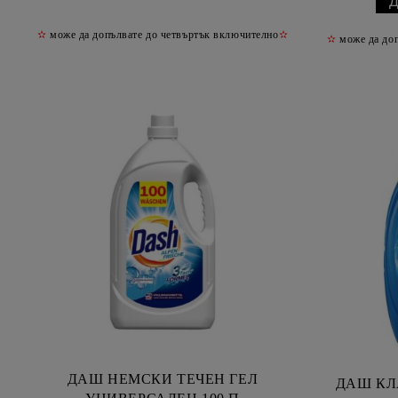
✫
може да допълвате до четвъртък включително
✫
✫
може да доп
ДАШ НЕМСКИ ТЕЧЕН ГЕЛ
ДАШ КЛ