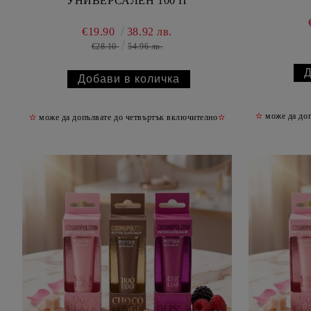
УНИВЕРСАЛЕН 100 П
€19.90
38.92 лв.
€28.10
54.96 лв.
✫
може да доп
✫
може да допълвате до четвъртък включително
✫