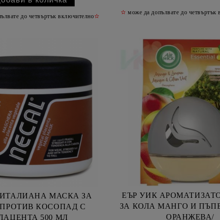
✫
може да допълвате до четвъртък
ълвате до четвъртък включително
✫
ЕЪР УИК АРОМАТИЗАТ
 ИТАЛИАНА МАСКА ЗА
ЗА КОЛА МАНГО И ПЪПЕ
 ПРОТИВ КОСОПАД С
ОРАНЖЕВА/
ЛАЦЕНТА 500 МЛ