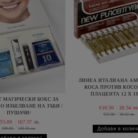
ЛИНЕА ИТАЛИАНА АМ
КОСА ПРОТИВ КОСО
ПЛАЦЕНТА 12 
ЙТ МАГИЧЕСКИ БОКС ЗА
 ИЗБЕЛВАНЕ НА ЗЪБИ /
€10.50
20.54 лв
ПУШАЧИ/
€15.50
30.32 лв.
€55.00
107.57 лв.
€99.90
195.39 лв.