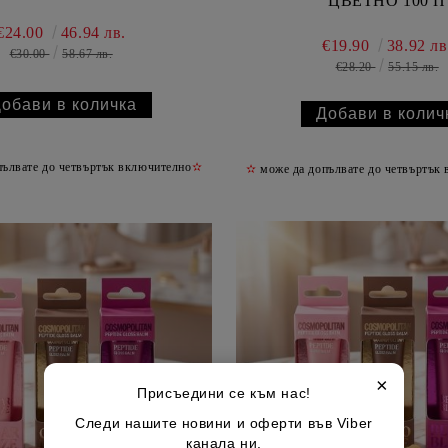
ЦВЕТНО 100 П
€24.00
46.94 лв.
€19.90
38.92 лв
€30.00
58.67 лв.
€28.20
55.15 лв.
ълвате до четвъртък включително
✫
✫
може да допълвате до четвъртък
×
Присъедини се към нас!
Следи нашите новини и оферти във Viber
канала ни.