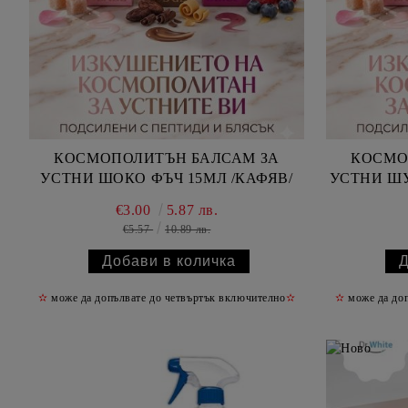
КОСМОПОЛИТЪН БАЛСАМ ЗА
КОСМО
УСТНИ ШОКО ФЪЧ 15МЛ /КАФЯВ/
УСТНИ ШУ
€3.00
5.87 лв.
€5.57
10.89 лв.
✫
може да допълвате до четвъртък включително
✫
✫
може да доп