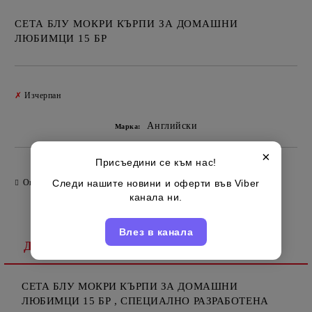
СЕТА БЛУ МОКРИ КЪРПИ ЗА ДОМАШНИ
ЛЮБИМЦИ 15 БР
Добави в желани
✗
Изчерпан
Английски
Марка:
×
Присъедини се към нас!
Оцени продукта
Следи нашите новини и оферти във Viber
канала ни.
Влез в канала
Детайлно описание
СЕТА БЛУ МОКРИ КЪРПИ ЗА ДОМАШНИ
ЛЮБИМЦИ 15 БР , СПЕЦИАЛНО РАЗРАБОТЕНА