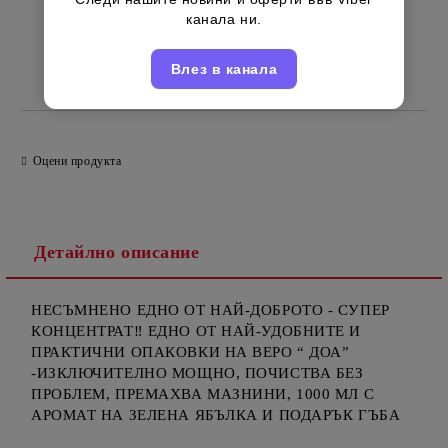
канала ни.
Влез в канала
Турски
Марка:
Оцени продукта
Детайлно описание
НЕСЪМНЕНО ЕДНО ОТ НАЙ-ДОБРОТО - СУПЕР
КОНЦЕНТРАТ‼️ ЕДНО ОТ НАЙ-УДОБНИТЕ И
ПРАКТИЧНИ ОПАКОВКИ НА ВЕРО “ ДОА”
-ИЗКЛЮЧИТЕЛНО МОЩНО, ПОЧИСТВА БЕЗ
ПРОБЛЕМ, ПРЕМАХВА МАЗНИНИ, 1000 МЛ С
АРОМАТ НА ЗЕЛЕНА ЯБЪЛКА И ПОДАРЪК ГЪБА