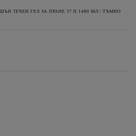
ЪН ТЕЧЕН ГЕЛ ЗА ПРАНЕ 37 П 1480 МЛ / ТЪМНО
Добави в желани