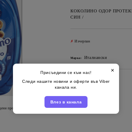
КОКОЛИНО ОДОР ПРОТЕКШ
СИН /
✗
Изчерпан
Италиански
Марка:
×
Присъедини се към нас!
Следи нашите новини и оферти във Viber
канала ни.
Влез в канала
цени продукта