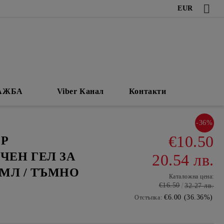
EUR
АЖБА
Viber Канал
Контакти
-36%
€10.50
Р
ЧЕН ГЕЛ ЗА
20.54 лв.
0 МЛ / ТЪМНО
Каталожна цена:
€16.50
32.27 лв.
€6.00 (36.36%)
Отстъпка: