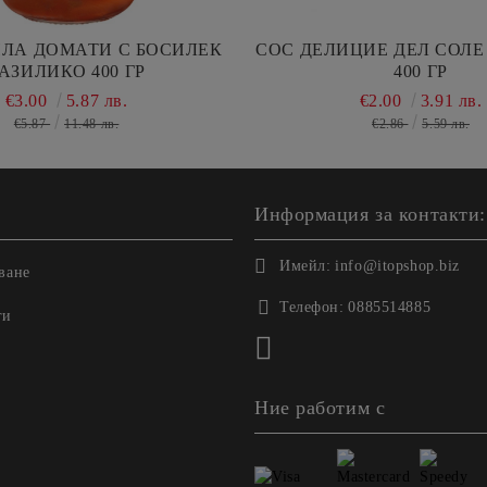
ИЛА ДОМАТИ С БОСИЛЕК
СОС ДЕЛИЦИЕ ДЕЛ СОЛЕ
АЗИЛИКО 400 ГР
400 ГР
€3.00
5.87 лв.
€2.00
3.91 лв.
€5.87
11.48 лв.
€2.86
5.59 лв.
Информация за контакти:
Имейл:
info@itopshop.biz
ване
Телефон:
0885514885
ги
Ние работим с