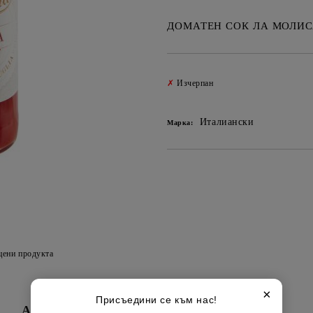
ДОМАТЕН СОК ЛА МОЛИС
✗
Изчерпан
Италиански
Марка:
цени продукта
×
Присъедини се към нас!
Алергени
Съставки
Съхранение