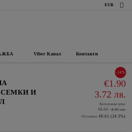
EUR
АЖБА
Viber Канал
Контакти
-24%
€1.90
ЛА
 СЕМКИ И
3.72 лв.
МЛ
Каталожна цена:
€2.51
4.91 лв.
€0.61 (24.3%)
Отстъпка: