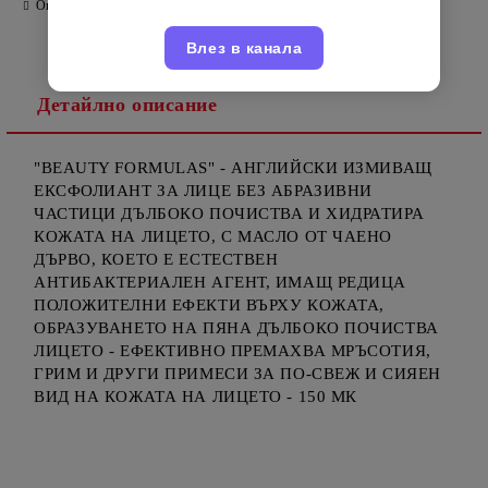
Оцени продукта
Влез в канала
Детайлно описание
"BEAUTY FORMULAS" - АНГЛИЙСКИ ИЗМИВАЩ
ЕКСФОЛИАНТ ЗА ЛИЦЕ БЕЗ АБРАЗИВНИ
ЧАСТИЦИ ДЪЛБОКО ПОЧИСТВА И ХИДРАТИРА
КОЖАТА НА ЛИЦЕТО, С МАСЛО ОТ ЧАЕНО
ДЪРВО, КОЕТО Е ЕСТЕСТВЕН
АНТИБАКТЕРИАЛЕН АГЕНТ, ИМАЩ РЕДИЦА
ПОЛОЖИТЕЛНИ ЕФЕКТИ ВЪРХУ КОЖАТА,
ОБРАЗУВАНЕТО НА ПЯНА ДЪЛБОКО ПОЧИСТВА
ЛИЦЕТО - ЕФЕКТИВНО ПРЕМАХВА МРЪСОТИЯ,
ГРИМ И ДРУГИ ПРИМЕСИ ЗА ПО-СВЕЖ И СИЯЕН
ВИД НА КОЖАТА НА ЛИЦЕТО - 150 МК