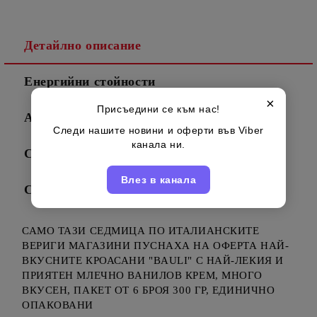
Детайлно описание
Енергийни стойности
×
Присъедини се към нас!
Алергени
Следи нашите новини и оферти във Viber
канала ни.
Съставки
Влез в канала
Съхранение
САМО ТАЗИ СЕДМИЦА ПО ИТАЛИАНСКИТЕ
ВЕРИГИ МАГАЗИНИ ПУСНАХА НА ОФЕРТА НАЙ-
ВКУСНИТЕ КРОАСАНИ "BAULI" С НАЙ-ЛЕКИЯ И
ПРИЯТЕН МЛЕЧНО ВАНИЛОВ КРЕМ, МНОГО
ВКУСЕН, ПАКЕТ ОТ 6 БРОЯ 300 ГР, ЕДИНИЧНО
ОПАКОВАНИ