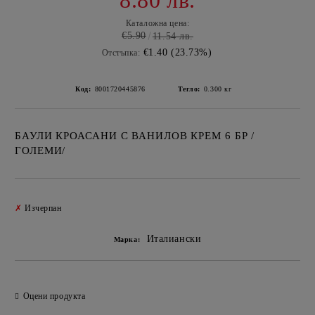
8.80 лв.
Каталожна цена:
€5.90
11.54 лв.
€1.40 (23.73%)
Отстъпка:
Код:
8001720445876
Тегло:
0.300
кг
БАУЛИ КРОАСАНИ С ВАНИЛОВ КРЕМ 6 БР /
ГОЛЕМИ/
Добави в желани
✗
Изчерпан
Италиански
Марка:
Оцени продукта