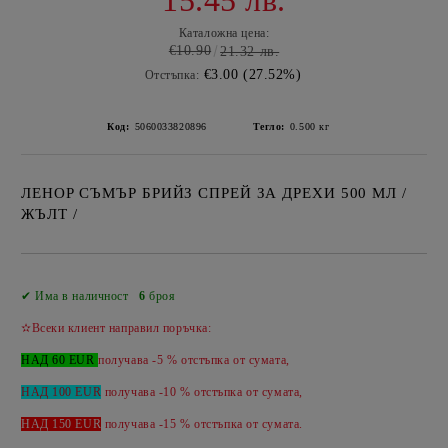
15.45 лв.
Каталожна цена:
€10.90
21.32 лв.
€3.00 (27.52%)
Отстъпка:
Код:
5060033820896
Тегло:
0.500
кг
ЛЕНОР СЪМЪР БРИЙЗ СПРЕЙ ЗА ДРЕХИ 500 МЛ /
ЖЪЛТ /
Добави в желани
✔ Има в наличност
6
броя
✫Всеки клиент направил поръчка:
НАД 60 EUR
получава -5 % отстъпка от сумата,
НАД 100 EUR
получава -10 % отстъпка от сумата,
НАД 150 EUR
получава -
15 %
отстъпка от сумата.