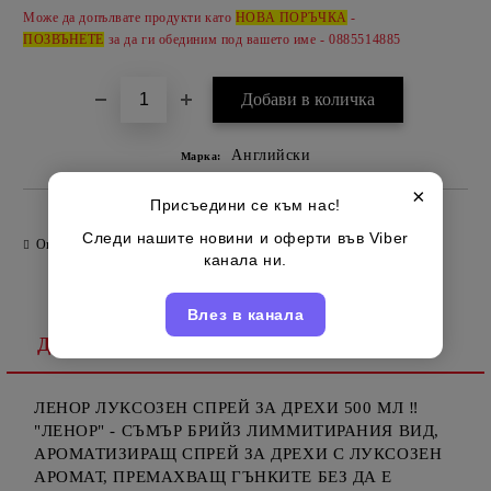
Може да допълвате продукти като
НОВА ПОРЪЧКА
-
ПОЗВЪНЕТЕ
за да ги обединим под вашето име - 0885514885
Английски
Марка:
×
Присъедини се към нас!
Следи нашите новини и оферти във Viber
Оцени продукта
канала ни.
Влез в канала
Детайлно описание
ЛЕНОР ЛУКСОЗЕН СПРЕЙ ЗА ДРЕХИ 500 МЛ ‼
"ЛЕНОР" - СЪМЪР БРИЙЗ ЛИММИТИРАНИЯ ВИД,
АРОМАТИЗИРАЩ СПРЕЙ ЗА ДРЕХИ С ЛУКСОЗЕН
АРОМАТ, ПРЕМАХВАЩ ГЪНКИТЕ БЕЗ ДА Е