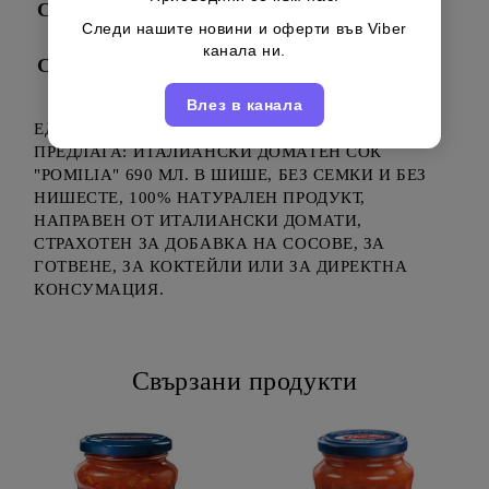
Съставки
Следи нашите новини и оферти във Viber
канала ни.
Съхранение
Влез в канала
ЕДНА ОТ НАЙ-КВАЛИТЕТНАТА МАРКА
ПРЕДЛАГА: ИТАЛИАНСКИ ДОМАТЕН СОК
"POMILIA" 690 МЛ. В ШИШЕ, БЕЗ СЕМКИ И БЕЗ
НИШЕСТЕ, 100% НАТУРАЛЕН ПРОДУКТ,
НАПРАВЕН ОТ ИТАЛИАНСКИ ДОМАТИ,
СТРАХОТЕН ЗА ДОБАВКА НА СОСОВЕ, ЗА
ГОТВЕНЕ, ЗА КОКТЕЙЛИ ИЛИ ЗА ДИРЕКТНА
КОНСУМАЦИЯ.
Свързани продукти