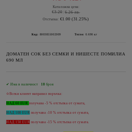
Каталожна цена:
€3.20
6.26 лв.
€1.00 (31.25%)
Отстъпка:
Код:
8003855002009
Тегло:
0.690
кг
ДОМАТЕН СОК БЕЗ СЕМКИ И НИШЕСТЕ ПОМИЛИА
690 МЛ
Добави в желани
✔ Има в наличност
18
броя
✫Всеки клиент направил поръчка:
НАД 60 EUR
получава -5 % отстъпка от сумата,
НАД 100 EUR
получава -10 % отстъпка от сумата,
НАД 150 EUR
получава -
15 %
отстъпка от сумата.