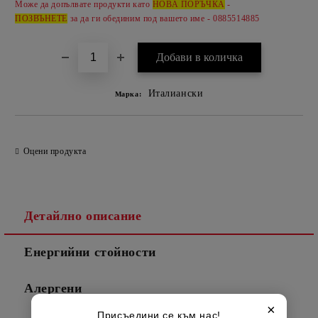
Може да допълвате продукти като
НОВА ПОРЪЧКА
-
ПОЗВЪНЕТЕ
за да ги обединим под вашето име - 0885514885
Италиански
Марка:
Оцени продукта
Детайлно описание
Енергийни стойности
Алергени
×
Присъедини се към нас!