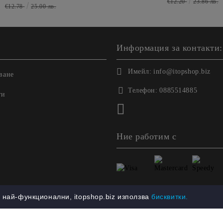
€12.20
23.86 лв.
€12.78
25.00 лв.
Информация за контакти:
Имейл:
info@itopshop.biz
ване
Телефон:
0885514885
ги
Ние работим с
най-функционални, itopshop.biz използва
бисквитки.
етете нашата политика