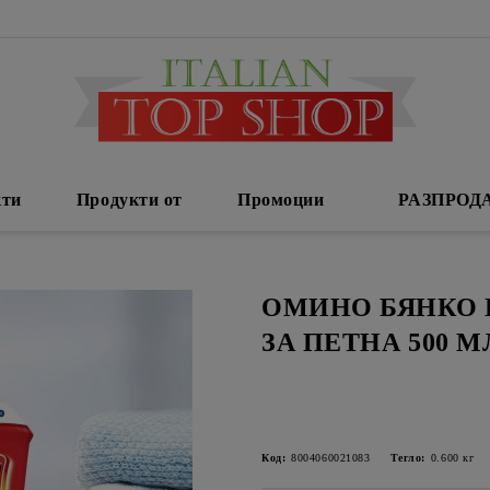
кти
Продукти от
Промоции
РАЗПРОД
ОМИНО БЯНКО 
ЗА ПЕТНА 500 М
Код:
8004060021083
Тегло:
0.600
кг