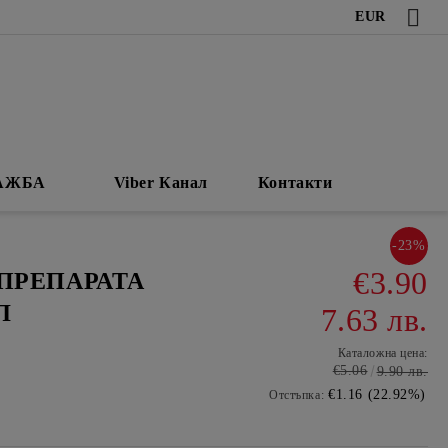
EUR
АЖБА
Viber Канал
Контакти
-23%
€3.90
ПРЕПАРАТА
Л
7.63 лв.
Каталожна цена:
€5.06
9.90 лв.
€1.16 (22.92%)
Отстъпка: