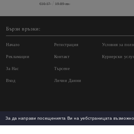
€10.17
19.89 лв.
Бързи връзки:
Начало
Регистрация
Условия за полз
Рекламации
Контакт
Куриерски услу
За Нас
Търсене
Вход
Лични Данни
За да направи посещенията Ви на уебстраницата възможно 
Нашият онлайн магазин е 100% съобразен с GDPR.
Проч
GDPR