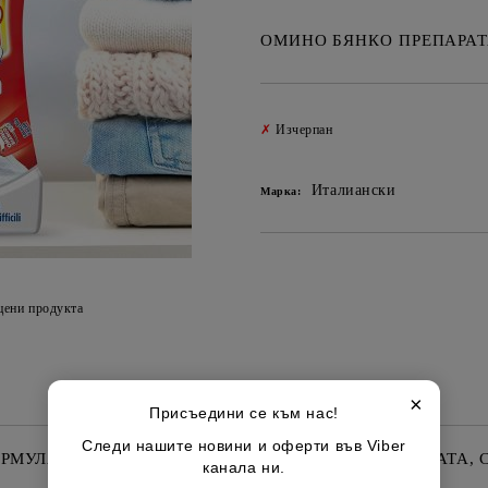
ОМИНО БЯНКО ПРЕПАРАТА
✗
Изчерпан
Италиански
Марка:
цени продукта
×
Присъедини се към нас!
Следи нашите новини и оферти във Viber
РМУЛА ЗА МОМЕНТАЛНО ОТСТРАНЯВАНЕ НА ПЕТНАТА, С
канала ни.