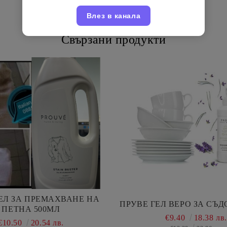
Влез в канала
Свързани продукти
ЕЛ ЗА ПРЕМАХВАНЕ НА
ПРУВЕ ГЕЛ ВЕРО ЗА СЪД
ПЕТНА 500МЛ
€9.40
18.38 лв.
€10.50
20.54 лв.