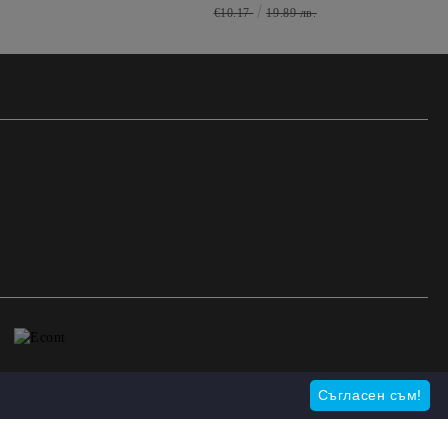
€10.17
19.89 лв.
Съгласен съм!
Моите лични данни