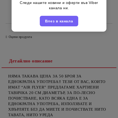
Следи нашите новини и оферти във Viber
канала ни.
Китайски
Марка:
Влез в канала
Оцени продукта
Детайлно описание
НЯМА ТАКАВА ЦЕНА ЗА 50 БРОЯ ЗА
ЕДНОКРАТНА УПОТРЕБА‼️ ТЕЗИ ОТ ВАС, КОИТО
ИМАТ “AIR FLYER” ПРЕДЛАГАМЕ ХАРТИЕНИ
ТАВИЧКА 20 СМ ДИАМЕТЪР, ЗА ПО-ЛЕСНО
ПОЧИСТВАНЕ, КАТО ВСЯКА ЕДНА Е ЗА
ЕДНОКРАТНА УПОТРЕБА, ИЗПОЛЗВАТЕ И
ХВЪРЛЯТЕ БЕЗ ДА МИЕТЕ И ПОЧИСТВАТЕ НИТО
ТАВАТА, НИТО УРЕДA