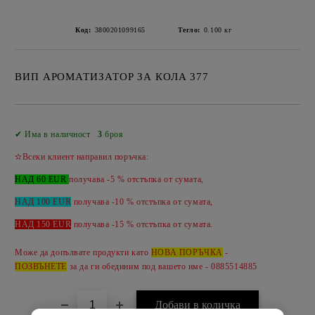
Код:
3800201099165
Тегло:
0.100
кг
ВИП АРОМАТИЗАТОР ЗА КОЛА 377
Добави в желани
✔ Има в наличност
3
броя
✫Всеки клиент направил поръчка:
НАД 60 EUR
получава -5 % отстъпка от сумата,
НАД 100 EUR
получава -10 % отстъпка от сумата,
НАД 150 EUR
получава -
15 %
отстъпка от сумата.
Може да допълвате продукти като
НОВА ПОРЪЧКА
-
ПОЗВЪНЕТЕ
за да ги обединим под вашето име - 0885514885