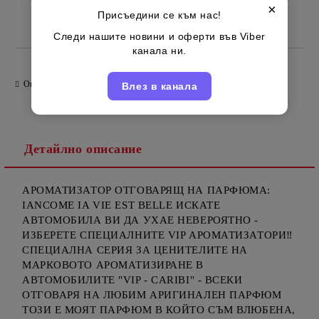
×
Присъедини се към нас!
Български
Марка:
Следи нашите новини и оферти във Viber
канала ни.
Оцени продукта
Влез в канала
Детайлно описание
АРОМАТИЗАТОР ОТГОВАРЯЩ НА ПАРФЮМА:
IANCOME IA VIE EST BELLE ИСКАТЕ
АВТОМОБИЛА ВИ ДА УХАЕ НЕВЕРОЯТНО -
ИЗБЕРЕТЕ СПЕЦИАЛНИТЕ VIP АРОМАТИЗАТОРИ‼️
СПЕЦИАЛНА СЕРИЯ ЗА ЦЕНИТЕЛИТЕ НА
МАРКОВОТО АРОМАТИЗИРАНЕ В
АВТОМОБИЛИТЕ "VIP - CARIBI" - ВСЕКИ
ОТГОВАРЯ НА ЛЮБИМ АРИГИНАЛЕН ПАРФЮМ
ТОЗИ Е МОЯТ ПАРФЮМ В КОЙТО СЪМ ВЛЮБЕНА,