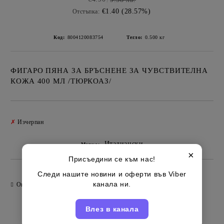
€1.40 (28.57%)
Отстъпка:
Код:
8004120083754
Тегло:
0.500
кг
ФИГАРО ПЯНА ЗА БРЪСНЕНЕ ЗА ЧУВСТВИТЕЛНА
КОЖА 400 МЛ /ТЮРКОАЗ/
Добави в желани
✗
Изчерпан
Италиански
Марка:
×
Присъедини се към нас!
Следи нашите новини и оферти във Viber
канала ни.
Оцени продукта
Влез в канала