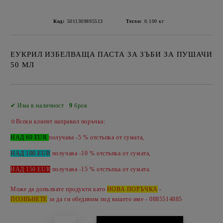
Код:
5011309895513
Тегло:
0.100
кг
ЕУКРИЛ ИЗБЕЛВАЩА ПАСТА ЗА ЗЪБИ ЗА ПУШАЧИ
50 МЛ
Добави в желани
✔ Има в наличност
9
броя
✫Всеки клиент направил поръчка:
НАД 60 EUR
получава -5 % отстъпка от сумата,
НАД 100 EUR
получава -10 % отстъпка от сумата,
НАД 150 EUR
получава -
15 %
отстъпка от сумата.
Може да допълвате продукти като
НОВА ПОРЪЧКА
-
ПОЗВЪНЕТЕ
за да ги обединим под вашето име - 0885514885