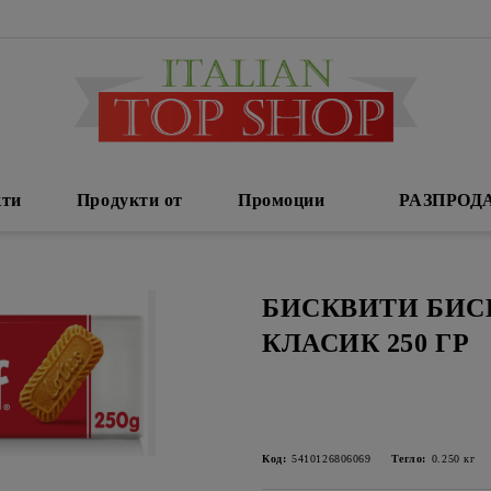
кти
Продукти от
Промоции
РАЗПРОД
БИСКВИТИ БИС
КЛАСИК 250 ГР
Код:
5410126806069
Тегло:
0.250
кг