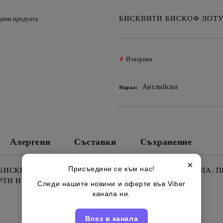
БИСКВИТИ БИСКОФ ЛОТУ
цени продукта
✗
Изчерпан
Английски
Марка:
Алергени
Съставки
Съхранение
×
Присъедини се към нас!
ИСКВИТИ LOTUS BISCOFF С ЛЕК АРОМАТ НА КАНЕЛА. 
ТИ И ЧИЙЗКЕЙК.
Следи нашите новини и оферти във Viber
канала ни.
Влез в канала
Свързани продукти