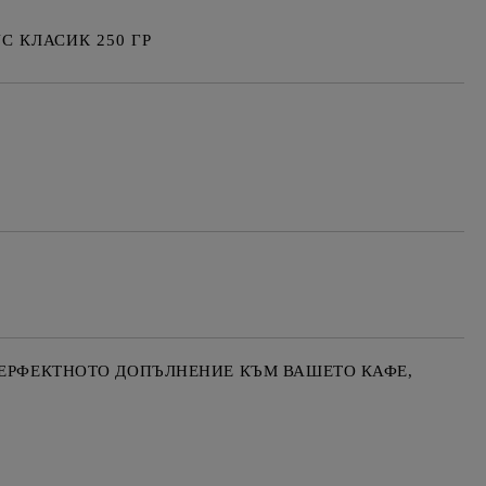
С КЛАСИК 250 ГР
Добави в желани
ПЕРФЕКТНОТО ДОПЪЛНЕНИЕ КЪМ ВАШЕТО КАФЕ,