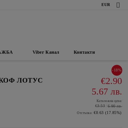
EUR
АЖБА
Viber Канал
Контакти
-18%
€2.90
КОФ ЛОТУС
5.67 лв.
Каталожна цена:
€3.53
6.90 лв.
€0.63 (17.85%)
Отстъпка: