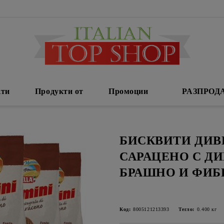
кти
Продукти от
Промоции
РАЗПРОД
БИСКВИТИ ДИВ
САРАЦЕНО С Д
БРАШНО И ФИБР
Код:
8005121213393
Тегло:
0.400
кг