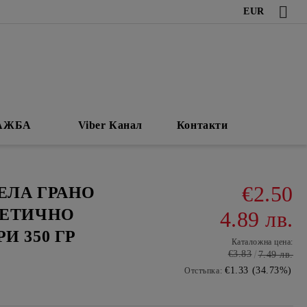
EUR
АЖБА
Viber Канал
Контакти
€2.50
ЕЛА ГРАНО
ИЕТИЧНО
4.89 лв.
И 350 ГР
Каталожна цена:
€3.83
7.49 лв.
€1.33 (34.73%)
Отстъпка: