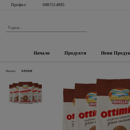
Профил
0885514885
Начало
Продукти
Нови Проду
Начало
ХРАНИ