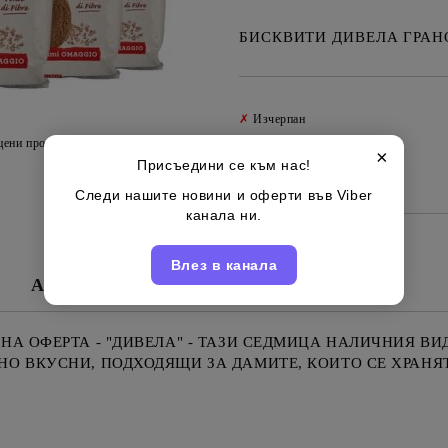
БИСКВИТИ ДИВЕЛА ГРАНО
✗
Изчерпан
цени продукта
×
Присъедини се към нас!
Италиански
Марка:
Следи нашите новини и оферти във Viber
канала ни.
Влез в канала
Алергени
Съставки
Съхранение
НА ОФЕРТА - "ДИВЕЛА" - ТАЗИ СЕДМИЦА НАЛИЧНИЯ ВИ
О ВКУСНИ, ПОДХОДЯЩИ ЗА ДАМИТЕ, КОИТО СЕ ХРАНЯТ 