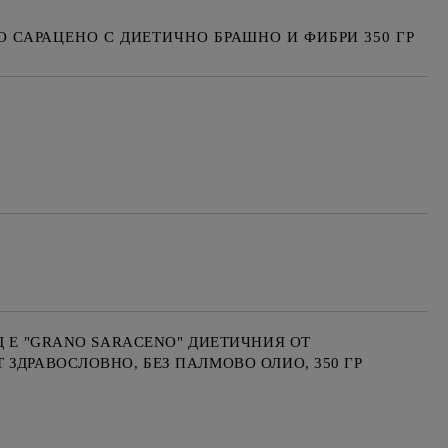
 САРАЦЕНО С ДИЕТИЧНО БРАШНО И ФИБРИ 350 ГР
Добави в желани
Д Е "GRANO SARACENO" ДИЕТИЧНИЯ ОТ
ЗДРАВОСЛОВНО, БЕЗ ПАЛМОВО ОЛИО, 350 ГР