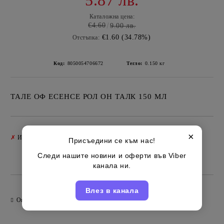
5.87 лв.
Каталожна цена:
€4.60
9.00 лв.
€1.60 (34.78%)
Отстъпка:
Код:
8050054706672
Тегло:
0.150
кг
ТАЛЕ ОФ ЕСЕНСЕ РОЛ ОН ТАЛК 150 МЛ
×
Добави в желани
✗
Изчерпан
Присъедини се към нас!
Следи нашите новини и оферти във Viber
Италиански
Марка:
канала ни.
Влез в канала
Оцени продукта